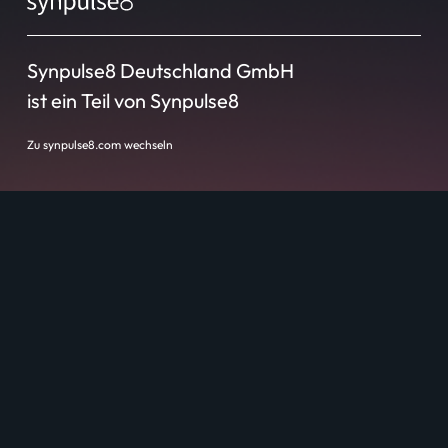
Synpulse8 Deutschland GmbH
ist ein Teil von Synpulse8
Zu synpulse8.com wechseln
Standorte
Ulm
London
Zür
Bangkok
Manila
Bratislava
New York
Düsseldorf
Singapur
Genf
Sidney
Hongkong
Shenzhen
Hyderabad
Taipeh